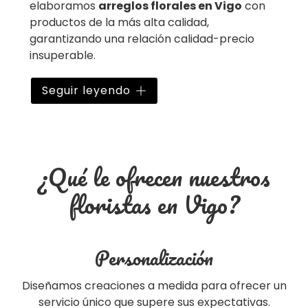
elaboramos
arreglos florales en Vigo
con
productos de la más alta calidad,
garantizando una relación calidad-precio
insuperable.
Todas nuestras creaciones se diseñan de
Seguir leyendo
forma completamente personalizada para
dejar un recuerdo emotivo y duradero a sus
seres queridos. Además, realizamos
envíos
en Galicia, en España
y en el
extranjero
. En
¿Qué le ofrecen nuestros
nuestra
tienda online
podrá consultar
nuestros artículos y productos.
floristas en Vigo?
Personalización
Diseñamos creaciones a medida para ofrecer un
servicio único que supere sus expectativas.